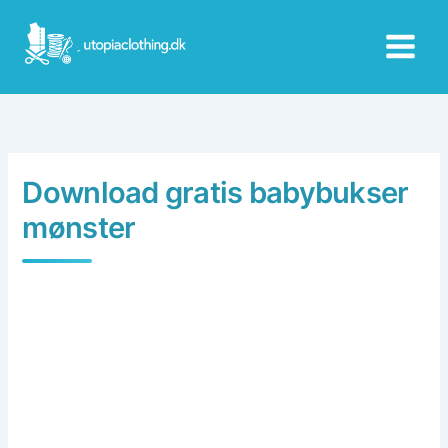
Skip
to
content
Download gratis babybukser
mønster