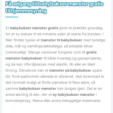
Få adgang til babybukser mønster gratis
til hjemmesyning
Et
babybukser mønster gratis
giver et praktisk grundlag
for at sy bukser til de mindste uden at starte fra bunden. I
filen findes typisk et
mønster til babybukser
med tydelige
dele, mål og samlingsrækkefølge, så arbejdet bliver
overskueligt. Mange versioner fungerer som et
gratis
mønster babybukser
til både hverdag og gaveprojekter,
og de kan ofte tilpasses med elastik, rib eller en blød
linning. Derudover kan et
mønster på babybukser
spare
tid, fordi pasformen allerede er afprøvet. Ved download er
det normalt muligt at finde størrelser til flere aldre, så
samme
babybukser mønster
kan bruges igen. Det er en
enkel løsning til den, der vil
sy babybukser mønster
i
bomuldsjersey, fleece eller andre behagelige metervarer.