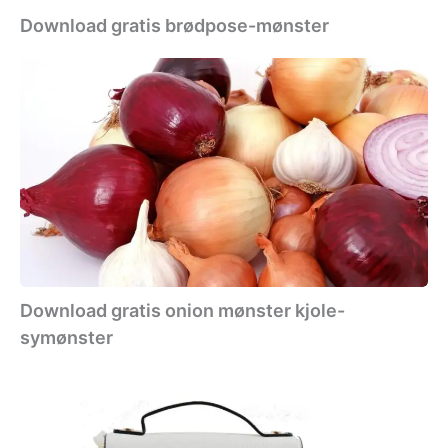
Download gratis brødpose-mønster
Download
gratis
onion
mønster
kjole-
symønster
Download gratis onion mønster kjole-
symønster
Download
gratis
skuldertaske-