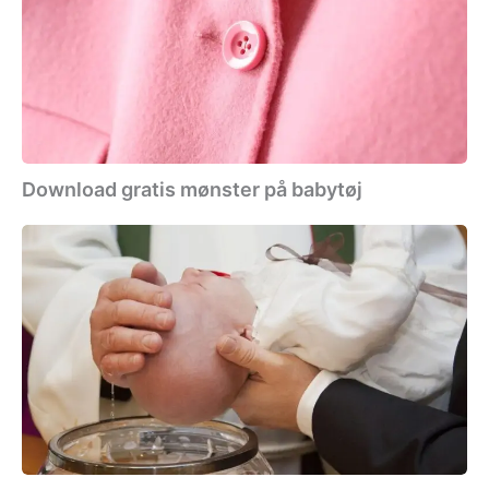
på
babytøj
Download gratis mønster på babytøj
Download
gratis
dåbskjole
mønster