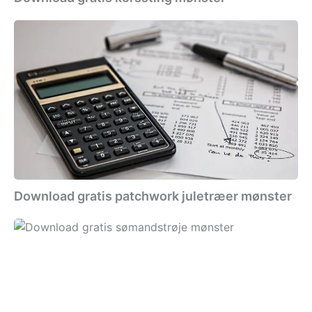
Download
gratis
patchwork
juletræer
mønster
Download gratis patchwork juletræer mønster
Download
gratis
sømandstrøje
mønster