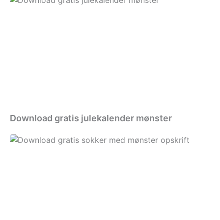
gratis
julekalender
mønster
Download gratis julekalender mønster
Download
gratis
sokker
med
mønster
opskrift