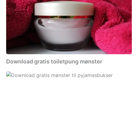
toiletpung
mønster
Download gratis toiletpung mønster
Download
gratis
mønster
til
pyjamasbukser