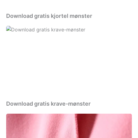
Download gratis kjortel mønster
Download
gratis
krave-
mønster
Download gratis krave-mønster
Download
gratis
mønster