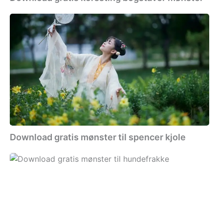
Download
gratis
mønster
til
spencer
kjole
Download gratis mønster til spencer kjole
Download
gratis
mønster
til
hundefrakke