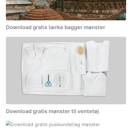
Download gratis lærke bagger mønster
Download
gratis
mønster
til
ventetøj
Download gratis mønster til ventetøj
Download
gratis