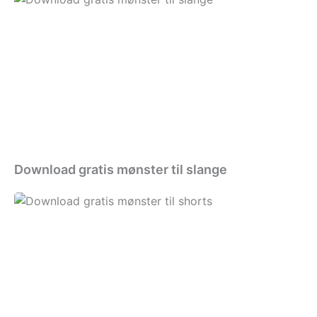
gratis
mønster
til
slange
Download gratis mønster til slange
Download
gratis
mønster
til
shorts