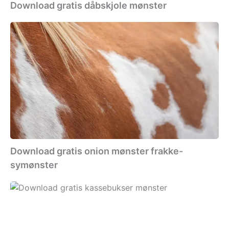
Download gratis dåbskjole mønster
Download
gratis
onion
mønster
frakke-
symønster
Download gratis onion mønster frakke-
symønster
Download
gratis
kassebukser
mønster