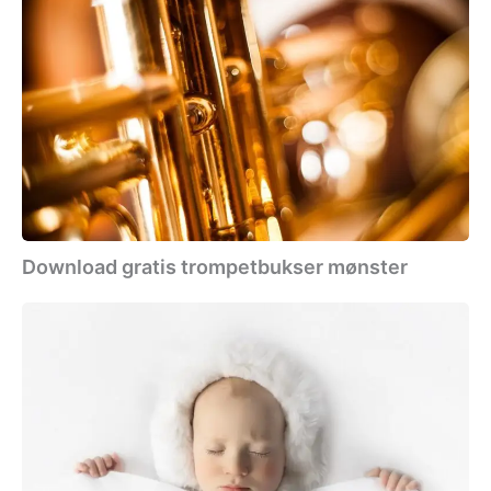
Download
gratis
trompetbukser
mønster
Download gratis trompetbukser mønster
Download
gratis
patchwork
babytæppe
mønster