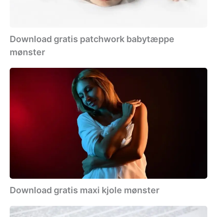
Download gratis patchwork babytæppe
mønster
Download
gratis
maxi
kjole
mønster
Download gratis maxi kjole mønster
Download