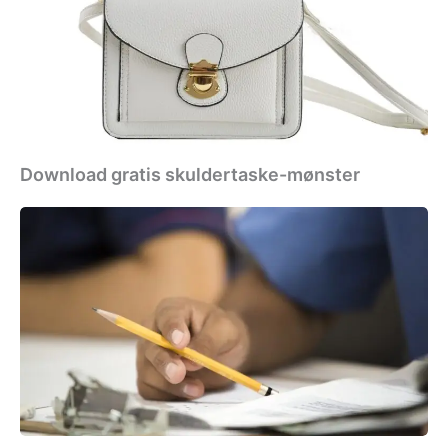
mønster
Download gratis skuldertaske-mønster
Download
gratis
c2c
mønster