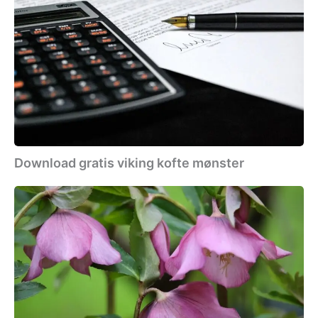
gratis
viking
kofte
mønster
Download gratis viking kofte mønster
Download
gratis
bloomers
mønster