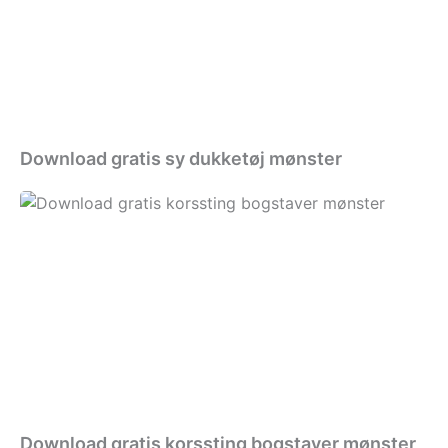
mønster
Download gratis sy dukketøj mønster
Download
gratis
korssting
bogstaver
mønster
Download gratis korssting bogstaver mønster