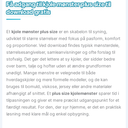
Få adgang til kjole mønster plus size til
download gratis
Et
kjole mønster plus size
er en skabelon til syning,
udviklet til større størrelser med fokus på pasform, komfort
og proportioner. Ved download findes typisk mønsterdele,
størrelsesangivelser, samleanvisninger og ofte forslag til
stofvalg. Det gør det lettere at sy kjoler, der sidder bedre
over barm, talje og hofter uden at ændre grundformen
unødigt. Mange mønstre er velegnede til både
hverdagskjoler og mere formelle modeller, og de kan
bruges til bomuld, viskose, jersey eller andre materialer
afhængigt af snittet. Et
plus size kjolemønster
sparer tid i
tilpasningen og giver et mere præcist udgangspunkt for et
færdigt resultat. For den, der syr hjemme, er det en praktisk
løsning med klare mål og enkel opbygning.