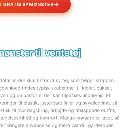
→
 GRATIS SYMØNSTER
ønster til ventetøj
etaljer, der skal til for at sy tøj, som følger kroppen
wnload findes typisk skabeloner til kjoler, bukser,
aven og en pasform, der kan tilpasses undervejs. Et
ringer til elastik, justerbare linjer og syvejledning, så
aktisk til hverdagsbrug, arbejde og afslappede outfits,
bevægelsesfrihed og komfort. Mange mønstre er lavet, så
iver længere anvendelse og mere værdi i garderoben.