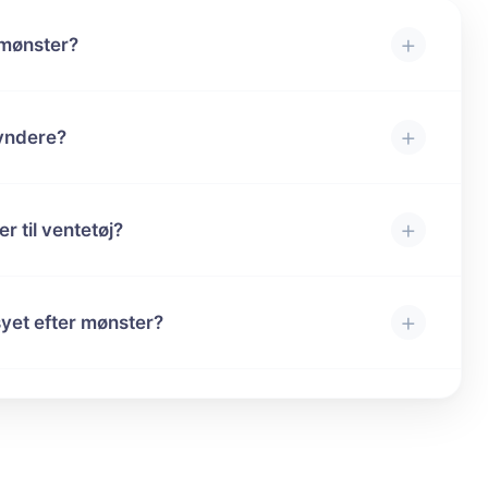
+
 mønster?
+
gyndere?
+
r til ventetøj?
+
 syet efter mønster?