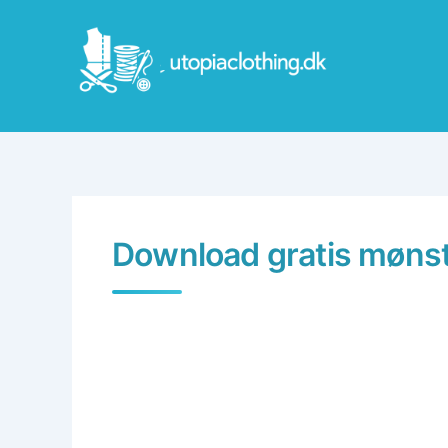
Skip
to
content
Download gratis mønste