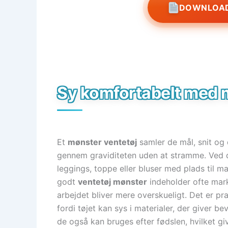
DOWNLOAD
Sy komfortabelt med m
Et
mønster ventetøj
samler de mål, snit og d
gennem graviditeten uden at stramme. Ved do
leggings, toppe eller bluser med plads til m
godt
ventetøj mønster
indeholder ofte marke
arbejdet bliver mere overskueligt. Det er pr
fordi tøjet kan sys i materialer, der giver 
de også kan bruges efter fødslen, hvilket g