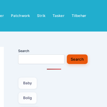
er
Patchwork
Strik
Tasker
Tilbehør
Search
Search
Baby
Bolig