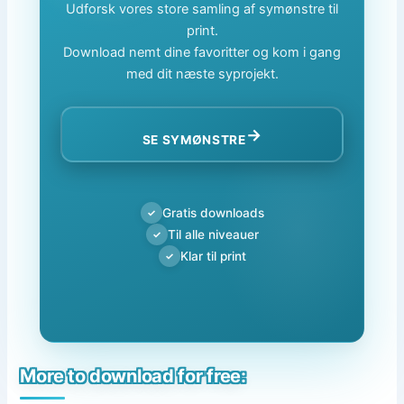
Udforsk vores store samling af symønstre til
print.
Download nemt dine favoritter og kom i gang
med dit næste syprojekt.
→
SE SYMØNSTRE
Gratis downloads
✓
Til alle niveauer
✓
Klar til print
✓
More to download for free: