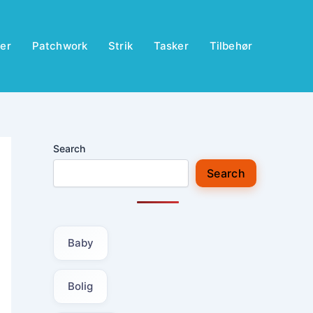
er
Patchwork
Strik
Tasker
Tilbehør
Search
Search
Baby
Bolig