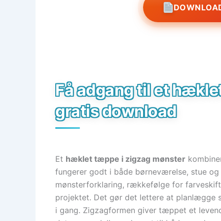
DOWNLOAD
Få adgang til et hækle
gratis download
Et
hæklet tæppe i zigzag mønster
kombinere
fungerer godt i både børneværelse, stue o
mønsterforklaring, rækkefølge for farveskift
projektet. Det gør det lettere at planlægge 
i gang. Zigzagformen giver tæppet et leve