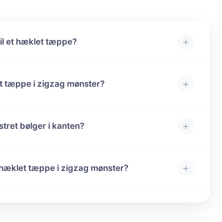
+
il et hæklet tæppe?
+
et tæppe i zigzag mønster?
+
ret bølger i kanten?
+
 hæklet tæppe i zigzag mønster?