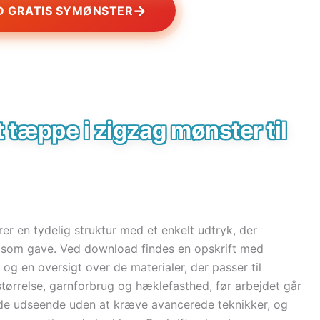
→
 GRATIS SYMØNSTER
t tæppe i zigzag mønster til
r en tydelig struktur med et enkelt udtryk, der
g som gave. Ved download findes en opskrift med
 og en oversigt over de materialer, der passer til
størrelse, garnforbrug og hæklefasthed, før arbejdet går
nde udseende uden at kræve avancerede teknikker, og