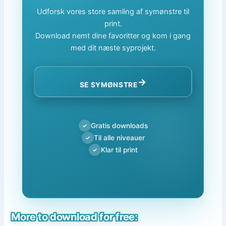
Udforsk vores store samling af symønstre til
print.
Download nemt dine favoritter og kom i gang
med dit næste syprojekt.
→
SE SYMØNSTRE
Gratis downloads
✓
Til alle niveauer
✓
Klar til print
✓
More to download for free: