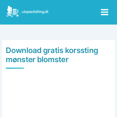
Skip
to
content
Download gratis korssting
mønster blomster