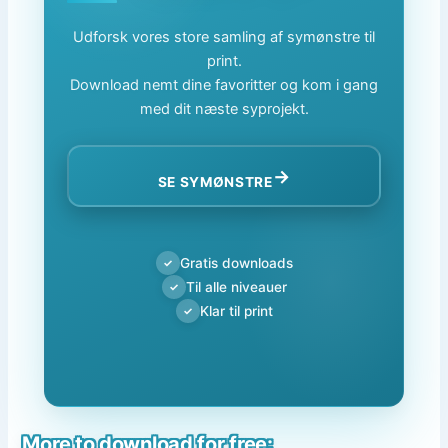
Udforsk vores store samling af symønstre til
print.
Download nemt dine favoritter og kom i gang
med dit næste syprojekt.
→
SE SYMØNSTRE
Gratis downloads
✓
Til alle niveauer
✓
Klar til print
✓
More to download for free: