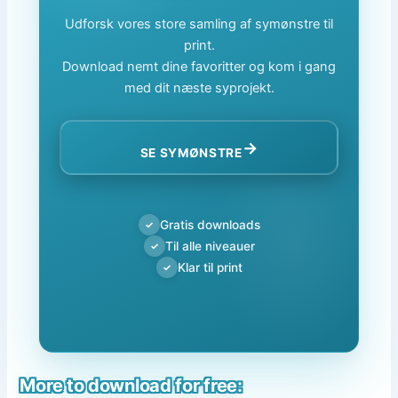
Udforsk vores store samling af symønstre til
print.
Download nemt dine favoritter og kom i gang
med dit næste syprojekt.
→
SE SYMØNSTRE
Gratis downloads
✓
Til alle niveauer
✓
Klar til print
✓
More to download for free: