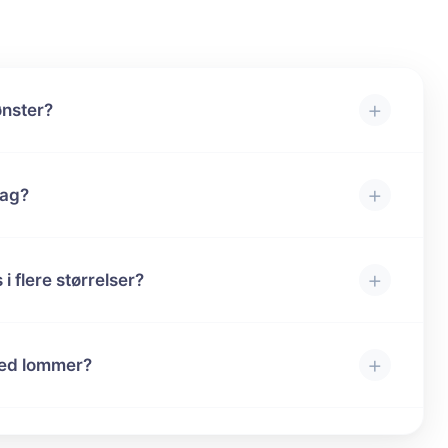
+
ønster?
+
lag?
+
 flere størrelser?
+
med lommer?