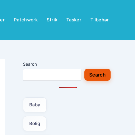
er
Patchwork
Strik
Tasker
Tilbehør
Search
Search
Baby
Bolig