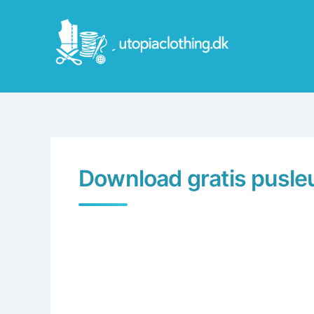
Skip
to
content
Download gratis pusle