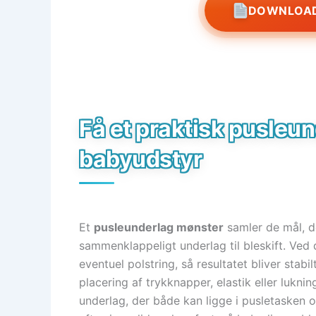
DOWNLOAD
Få et praktisk pusleun
babyudstyr
Et
pusleunderlag mønster
samler de mål, de
sammenklappeligt underlag til bleskift. Ved 
eventuel polstring, så resultatet bliver sta
placering af trykknapper, elastik eller lukni
underlag, der både kan ligge i pusletasken 