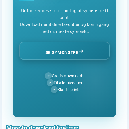
Udforsk vores store samling af symønstre til
print.
Download nemt dine favoritter og kom i gang
med dit næste syprojekt.
→
SE SYMØNSTRE
Gratis downloads
✓
Til alle niveauer
✓
Klar til print
✓
More to download for free: