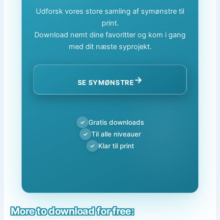
Udforsk vores store samling af symønstre til
print.
Download nemt dine favoritter og kom i gang
med dit næste syprojekt.
→
SE SYMØNSTRE
Gratis downloads
✓
Til alle niveauer
✓
Klar til print
✓
More to download for free: