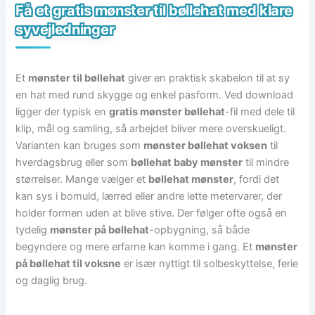
Få et gratis mønster til bøllehat med klare
syvejledninger
Et
mønster til bøllehat
giver en praktisk skabelon til at sy
en hat med rund skygge og enkel pasform. Ved download
ligger der typisk en
gratis mønster bøllehat
-fil med dele til
klip, mål og samling, så arbejdet bliver mere overskueligt.
Varianten kan bruges som
mønster bøllehat voksen
til
hverdagsbrug eller som
bøllehat baby mønster
til mindre
størrelser. Mange vælger et
bøllehat mønster
, fordi det
kan sys i bomuld, lærred eller andre lette metervarer, der
holder formen uden at blive stive. Der følger ofte også en
tydelig
mønster på bøllehat
-opbygning, så både
begyndere og mere erfarne kan komme i gang. Et
mønster
på bøllehat til voksne
er især nyttigt til solbeskyttelse, ferie
og daglig brug.