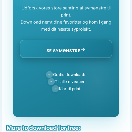
Udforsk vores store samling af symønstre til
print.
Download nemt dine favoritter og kom i gang
med dit næste syprojekt.
→
SE SYMØNSTRE
Gratis downloads
✓
Til alle niveauer
✓
Klar til print
✓
More to download for free: