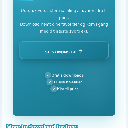
Udforsk vores store samling af symønstre til
print.
Download nemt dine favoritter og kom i gang
med dit næste syprojekt.
→
SE SYMØNSTRE
Gratis downloads
✓
Til alle niveauer
✓
Klar til print
✓
More to download for free: