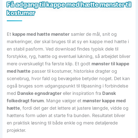
Få adgang til kappe med hætte mønster til
kostumer
Et
kappe med hætte mønster
samler de mål, snit og
markeringer, der skal bruges til at sy en kappe med hætte i
en stabil pasform. Ved download findes typisk dele til
forstykke, ryg, hætte og eventuel lukning, så arbejdet bliver
mere overskueligt fra første klip. Et godt
mønster til kappe
med hætte
passer til kostumer, historiske dragter og
scenebrug, hvor fald og bevægelse betyder noget. Det kan
også bruges som udgangspunkt til tilpasning i forbindelse
med
Danske egnsdragter
eller inspiration fra
Dansk
folkedragt forum
. Mange vælger et
mønster kappe med
hætte
, fordi det gør det lettere at justere længde, vidde og
hættens form uden at starte fra bunden. Resultatet bliver
en praktisk løsning til både enkle og mere detaljerede
projekter.