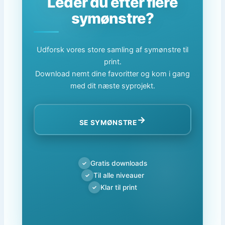
Leder du efter flere
symønstre?
Udforsk vores store samling af symønstre til
print.
Download nemt dine favoritter og kom i gang
med dit næste syprojekt.
→
SE SYMØNSTRE
Gratis downloads
✓
Til alle niveauer
✓
Klar til print
✓