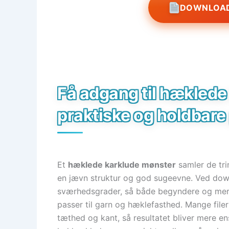
DOWNLOAD
Få adgang til hæklede
praktiske og holdbare
Et
hæklede karklude mønster
samler de trin
en jævn struktur og god sugeevne. Ved down
sværhedsgrader, så både begyndere og mer
passer til garn og hæklefasthed. Mange filer
tæthed og kant, så resultatet bliver mere en