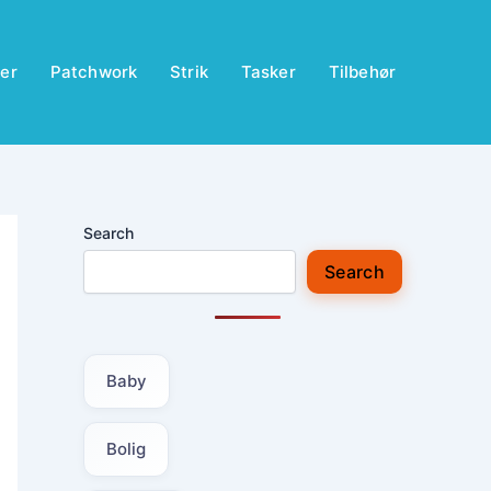
er
Patchwork
Strik
Tasker
Tilbehør
Search
Search
Baby
Bolig