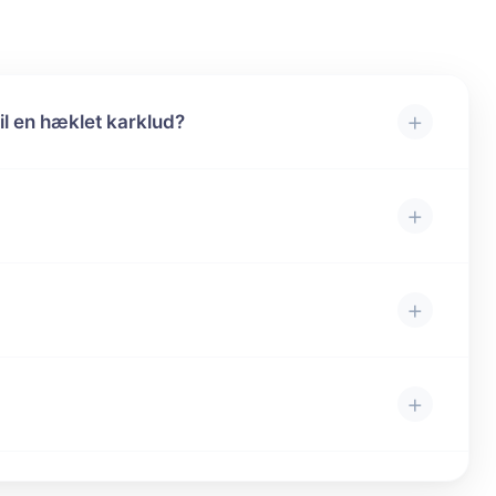
+
l en hæklet karklud?
+
+
+