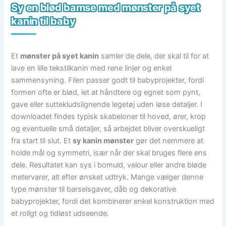
Sy en blød bamse med mønster på syet
kanin til baby
Et
mønster på syet kanin
samler de dele, der skal til for at
lave en lille tekstilkanin med rene linjer og enkel
sammensyning. Filen passer godt til babyprojekter, fordi
formen ofte er blød, let at håndtere og egnet som pynt,
gave eller suttekludslignende legetøj uden løse detaljer. I
downloadet findes typisk skabeloner til hoved, ører, krop
og eventuelle små detaljer, så arbejdet bliver overskueligt
fra start til slut. Et
sy kanin mønster
gør det nemmere at
holde mål og symmetri, især når der skal bruges flere ens
dele. Resultatet kan sys i bomuld, velour eller andre bløde
metervarer, alt efter ønsket udtryk. Mange vælger denne
type mønster til barselsgaver, dåb og dekorative
babyprojekter, fordi det kombinerer enkel konstruktion med
et roligt og tidløst udseende.