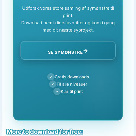
Udforsk vores store samling af symønstre til
print.
Download nemt dine favoritter og kom i gang
med dit næste syprojekt.
→
SE SYMØNSTRE
Gratis downloads
✓
Til alle niveauer
✓
Klar til print
✓
More to download for free: