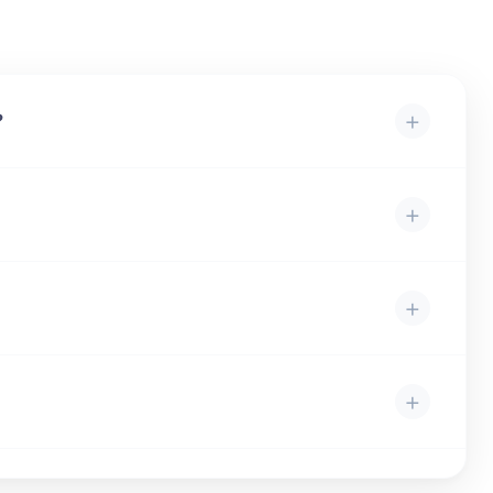
+
?
+
+
+