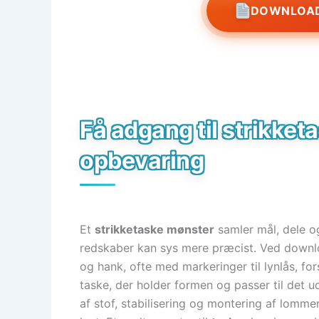
DOWNLOAD
Få adgang til strikket
opbevaring
Et
strikketaske mønster
samler mål, dele og
redskaber kan sys mere præcist. Ved downloa
og hank, ofte med markeringer til lynlås, fo
taske, der holder formen og passer til det 
af stof, stabilisering og montering af lommer,