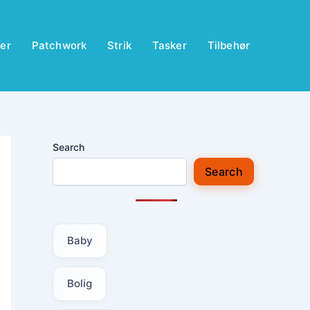
er
Patchwork
Strik
Tasker
Tilbehør
Search
Search
Baby
Bolig