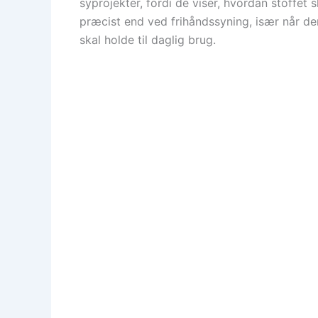
syprojekter, fordi de viser, hvordan stoffet 
præcist end ved frihåndssyning, især når d
skal holde til daglig brug.