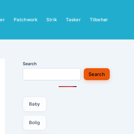
er
Patchwork
Strik
Tasker
Tilbehør
Search
Search
Baby
Bolig