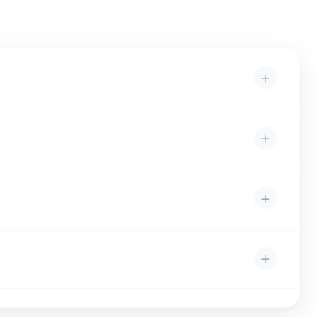
+
+
+
+