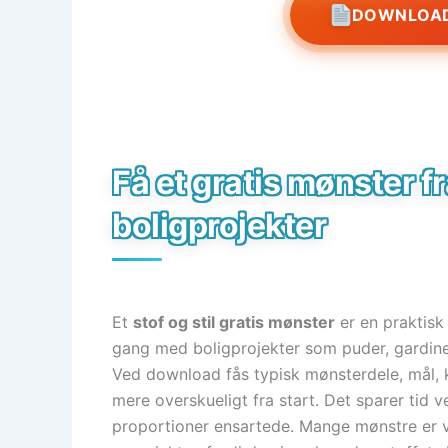
DOWNLOAD
Få et gratis mønster fra
boligprojekter
Et
stof og stil gratis mønster
er en praktisk
gang med boligprojekter som puder, gardiner
Ved download fås typisk mønsterdele, mål, kl
mere overskueligt fra start. Det sparer tid
proportioner ensartede. Mange mønstre er 