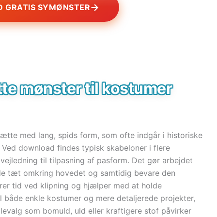
→
 GRATIS SYMØNSTER
tte mønster til kostumer
hætte med lang, spids form, som ofte indgår i historiske
 Ved download findes typisk skabeloner i flere
vejledning til tilpasning af pasform. Det gør arbejdet
dde tæt omkring hovedet og samtidig bevare den
er tid ved klipning og hjælper med at holde
l både enkle kostumer og mere detaljerede projekter,
evalg som bomuld, uld eller kraftigere stof påvirker