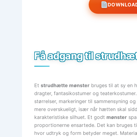
DOWNLOAD
Få adgang til strudhæ
Et
strudhætte mønster
bruges til at sy en 
dragter, fantasikostumer og teaterkostumer.
størrelser, markeringer til sammensyning og 
mere overskueligt, især når hætten skal si
karakteristiske silhuet. Et godt
mønster
spar
proportionerne ensartede. Det kan bruges ti
hvor udtryk og form betyder meget. Material