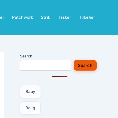
er
Patchwork
Strik
Tasker
Tilbehør
Search
Search
Baby
Bolig