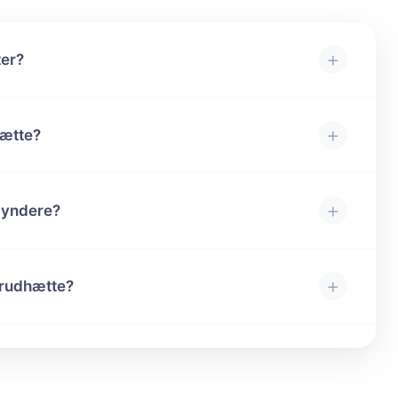
+
ter?
+
hætte?
+
egyndere?
+
trudhætte?