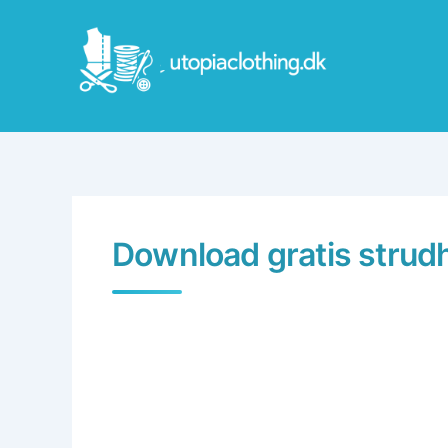
Skip
to
content
Download gratis strud